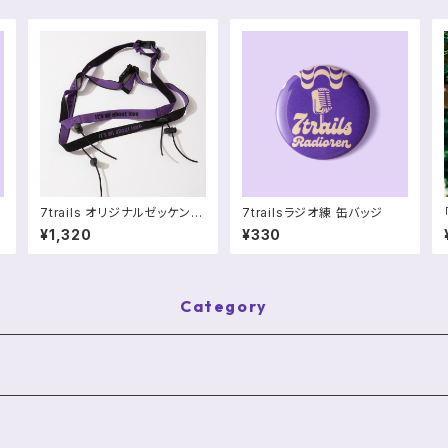
タ
7trails オリジナルゼッケンベ
7trailsラジオ練 缶バッジ
ルト
¥1,320
¥330
Category