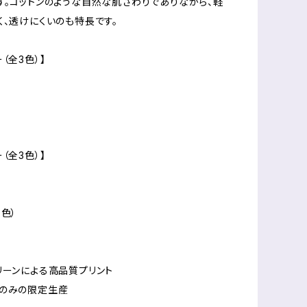
す。コットンのような自然な肌ざわりでありながら、軽
く、透けにくいのも特長です。
（全3色）】
（全3色）】
新色）
リーンによる高品質プリント
分のみの限定生産