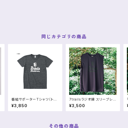
同じカテゴリの商品
番組サポーターTシャツ（トラ
7trailsラジオ練 スリーブレス
イブレンド｜吸水・速乾）
シャツ
¥3,850
¥3,500
その他の商品