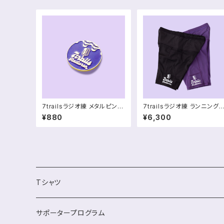
7trailsラジオ練 メタルピンバ
7trailsラジオ練 ランニング
ッジ
イツ
¥880
¥6,300
Tシャツ
サポータープログラム