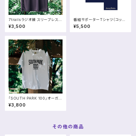
7trailsラジオ練 スリーブレスシ
番組サポーターTシャツ（コット
ャツ
ンライク・速乾）
¥3,500
¥5,500
「SOUTH PARK 100」オーガニ
ックコットンTシャツ
¥3,800
その他の商品