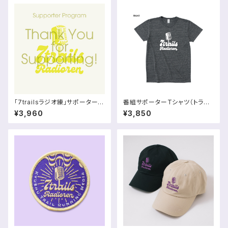
「7trailsラジオ練」サポータープ
番組サポーターTシャツ（トライ
ログラム
ブレンド｜吸水・速乾）
¥3,960
¥3,850