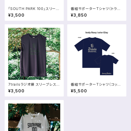
「SOUTH PARK 100」スリーブ
番組サポーターTシャツ（トライ
レスシャツ【予約販売】
ブレンド｜吸水・速乾）
¥3,500
¥3,850
7trailsラジオ練 スリーブレスシ
番組サポーターTシャツ（コット
ャツ
ンライク・速乾）
¥3,500
¥5,500